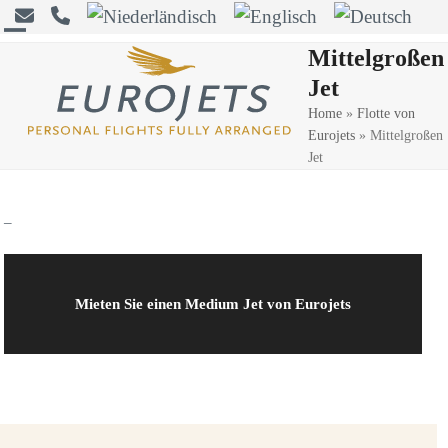
Skip
to
Open
Close
Mittelgroßen
content
Jet
mobile
mobile
Home
»
Flotte von
menu
menu
Eurojets
»
Mittelgroßen
Jet
–
Mieten Sie einen Medium Jet von Eurojets