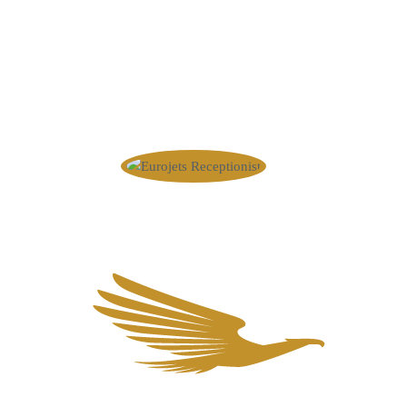
kontaktieren Sie uns.
Wir sind 24/7 erreichbar.
+
49 2871 3613131
info@eurojets.nl