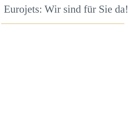
Eurojets: Wir sind für Sie da!
Die Reise beginnt mit dem
Transport zum Flughafen.
Wir informieren Sie gerne
über die Möglichkeiten.
+
49 2871 3613131
info@eurojets.nl