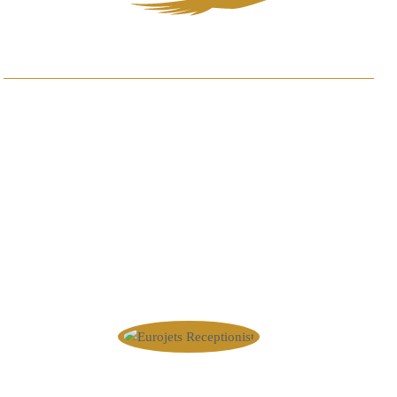
Vragen of wensen? Neem
contact met ons op.
Wij zijn 24/7 bereikbaar.
+31 85 208 8070
info@eurojets.nl