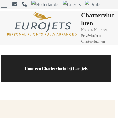
Skip
to
Open
Close
Chartervluc
content
hten
mobile
mobile
Home
»
Huur een
menu
menu
Privévlucht
»
Chartervluchten
Huur een Chartervlucht bij Eurojets